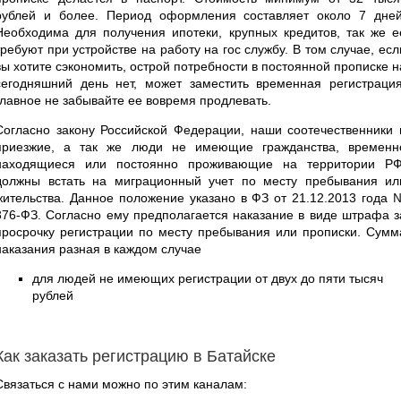
рублей и более. Период оформления составляет около 7 дней
Необходима для получения ипотеки, крупных кредитов, так же е
требуют при устройстве на работу на гос службу. В том случае, есл
вы хотите сэкономить, острой потребности в постоянной прописке н
сегодняшний день нет, может заместить временная регистрация
главное не забывайте ее вовремя продлевать.
Согласно закону Российской Федерации, наши соотечественники 
приезжие, а так же люди не имеющие гражданства, временн
находящиеся или постоянно проживающие на территории РФ
должны встать на миграционный учет по месту пребывания ил
жительства. Данное положение указано в ФЗ от 21.12.2013 года 
376-ФЗ. Согласно ему предполагается наказание в виде штрафа з
просрочку регистрации по месту пребывания или прописки. Сумм
наказания разная в каждом случае
для людей не имеющих регистрации от двух до пяти тысяч
рублей
Как заказать регистрацию в Батайске
Связаться с нами можно по этим каналам: