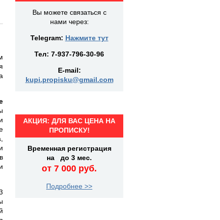
Вы можете связаться с
нами через:
Telegram:
Нажмите тут
Тел:
7-937-796-30-96
м
я
E-mail:
а
kupi.propisku@gmail.com
е
ы
и
АКЦИЯ: ДЛЯ ВАС ЦЕНА НА
е
ПРОПИСКУ!
,
и
Временная регистрация
в
на до 3 мес.
и
от 7 000 руб.
Подробнее >>
3
ы
й
я