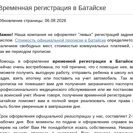
Временная регистрация в Батайске
Обновление страницы: 06.08.2026
Важно!
Наша компания не оформляет "левых" регистраций задни
числом.
Стоимость официальной прописки в Батайске
определяетс
наличием свободных мест, стоимостью коммунальных платежей, 
так же периодом прописки.
Помощь в оформлении
временной регистрации в Батайск
сейчас очень востребована, по той причине, что с помощью нее, в
сможете получить выгодную работу, отправить ребенка в школу ил
садик, взять ипотеку или поставить на учет автомобиль .Так ж
прописка не помешает вам для получения заграничного паспорта
профессионального медицинского обслуживания или же постановк
на воинский учет. Иначе говоря, получение временной регистрации 
Батайске поможет вам в полной мере реализовать свои права 
быть более уверенным в завтрашнем дне.
Срок оформления
официальной регистрации
у нас, составляет 2-
рабочих дня. Все моменты по подаче и оформлению справок м
берем на себя! Вам Не понадобится искать собственника. Никако
траты вашего времени в очередях! Весь процесс получени