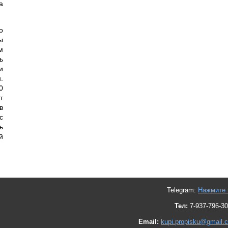
а
о
ы
м
ь
и
.
0
т
в
с
ь
й
Telegram:
Нажмите 
Тел:
7-937-796-30
Email:
kupi.propisku@gmail.