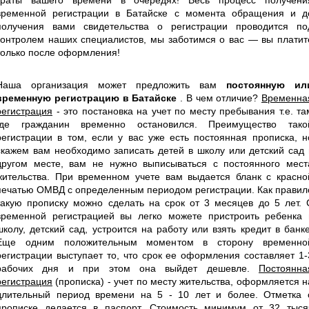
временной регистрации в Батайске с момента обращения и д
получения вами свидетельства о регистрации проводится по
контролем наших специалистов, мы заботимся о вас — вы платит
только после оформления!
Наша организация может предложить вам
постоянную ил
временную регистрацию в Батайске
. В чем отличие?
Временна
регистрация
- это постановка на учет по месту пребывания т.е. та
где гражданин временно остановился. Преимущество тако
регистрации в том, если у вас уже есть постоянная прописка, н
скажем вам необходимо записать детей в школу или детский сад 
другом месте, вам не нужно выписываться с постоянного мест
жительства. При временном учете вам выдается бланк с красно
печатью ОМВД с определенным периодом регистрации. Как правил
такую прописку можно сделать на срок от 3 месяцев до 5 лет. 
временной регистрацией вы легко можете пристроить ребенка 
школу, детский сад, устроится на работу или взять кредит в банке
Еще одним положительным моментом в сторону временно
регистрации выступает то, что срок ее оформления составляет 1-
рабочих дня и при этом она выйдет дешевле.
Постоянна
регистрация
(прописка) - учет по месту жительства, оформляется н
длительный период времени на 5 - 10 лет и более. Отметка 
прописке делается в паспорт. Стоимость минимум от 32 тыся