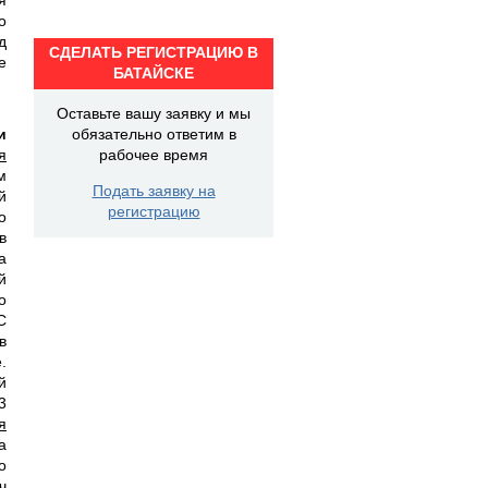
о
д
СДЕЛАТЬ РЕГИСТРАЦИЮ В
е
БАТАЙСКЕ
Оставьте вашу заявку и мы
и
обязательно ответим в
я
рабочее время
м
Подать заявку на
й
регистрацию
о
в
а
й
о
С
в
.
й
3
я
а
о
ч